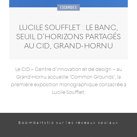
ESCAPADES
LUCILE SOUFFLET : LE BANC,
SEUIL D’HORIZONS PARTAGÉS
AU CID, GRAND-HORNU
Le CID – Centre d’innovation et de design – au
Grand-Hornu accueille ‘Common Grounds’, la
première exposition monographique consacrée à
Lucile Soufflet.
Boombartstic sur les réseaux sociaux