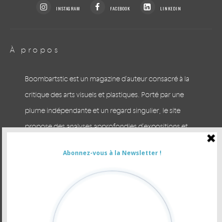
INSTAGRAM
FACEBOOK
LINKEDIN
À propos
Boombartstic est un magazine d'auteur consacré à la
critique des arts visuels et plastiques. Porté par une
plume indépendante et un regard singulier, le site
propose des analyses approfondies d'expositions et
des escapades arty à Bruxelles et en Europe. Prenez le
temps du regard.
CONTACTER LA RÉDACTION
VOUS ÊTES ANNONCEUR