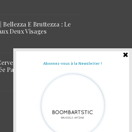
 Bellezza E Bruttezza : Le
Aux Deux Visages
ervera, L’art De La Collision,
e Paul Valéry, À Sète