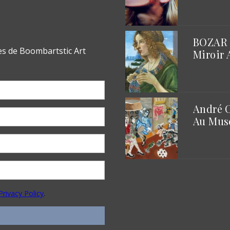
BOZAR |
Miroir 
André C
Au Musé