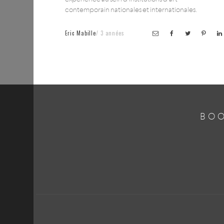
contemporain nationales et internationales.
Eric Mabille
3 années
BOO