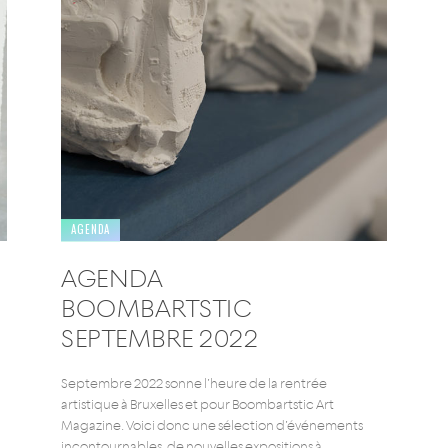
AGENDA
AGENDA
BOOMBARTSTIC
SEPTEMBRE 2022
Septembre 2022 sonne l’heure de la rentrée
artistique à Bruxelles et pour Boombartstic Art
Magazine. Voici donc une sélection d’événements
incontournables, de nouvelles expositions à