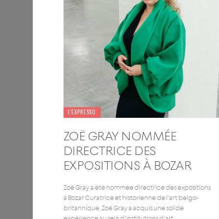
L'EXPRESSO
ZOË GRAY NOMMÉE
DIRECTRICE DES
EXPOSITIONS À BOZAR
Zoë Gray a été nommée directrice des expositions
à Bozar Curatrice et historienne de l’art belgo-
britannique, Zoë Gray a acquis une solide
expérience au sein d’institutions d’art