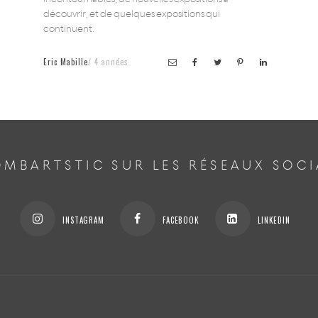
découvrir, et de quelques expositions qui
continuent.
Eric Mabille
4 années
MBARTSTIC SUR LES RÉSEAUX SOC
INSTAGRAM
FACEBOOK
LINKEDIN