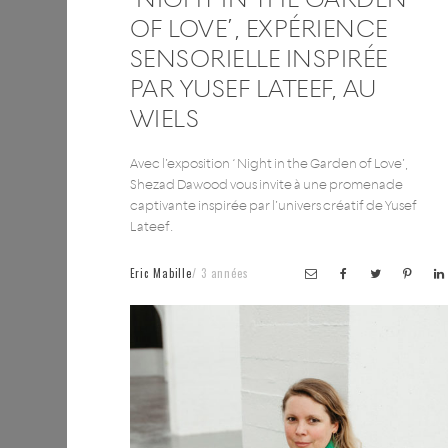
OF LOVE’, EXPÉRIENCE
SENSORIELLE INSPIRÉE
PAR YUSEF LATEEF, AU
WIELS
Avec l’exposition ‘ Night in the Garden of Love’,
Shezad Dawood vous invite à une promenade
captivante inspirée par l’univers créatif de Yusef
Lateef.
Eric Mabille
3 années