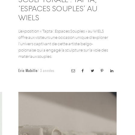
‘ESPACES SOUPLES’ AU
WIELS
L’exposition « Tapta : Espaces Souples » au WIELS
offre aux visiteurs une occasion unique d’explorer
l’univers captivant de cette artiste belgo-
polonaise qui a engagé la sculpture sur la voie des
matériaux souples.
Eric Mabille
3 années