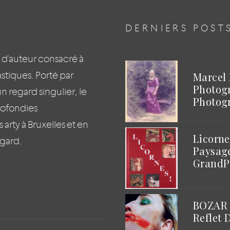
DERNIERS POST
 d'auteur consacré à
lastiques. Porté par
Marcel 
Photog
regard singulier, le
Photogr
rofondies
arty à Bruxelles et en
Licorne
egard.
Paysage
GrandP
BOZAR |
Reflet 