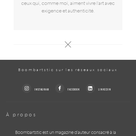
ceux qui, comme moi, aiment vivre l'art avec
exigence et authenticité.
Boombartstic sur les réseaux sociaux
INSTAGRAM
FACEBOOK
LINKEDIN
À propos
Boombartstic est un magazine d'auteur consacré à la