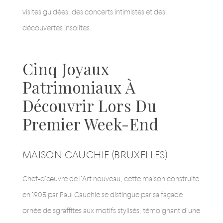
visites guidées, des concerts intimistes et des
découvertes insolites.
Cinq Joyaux
Patrimoniaux À
Découvrir Lors Du
Premier Week-End
MAISON CAUCHIE (BRUXELLES)
Chef-d’œuvre de l’Art nouveau, cette maison construite
en 1905 par Paul Cauchie se distingue par sa façade
ornée de sgraffites aux motifs stylisés, témoignant d’une