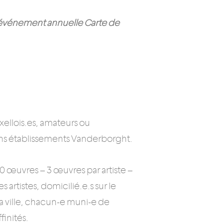
on-événement annuelle Carte de
xellois.es, amateurs ou
iens établissements Vanderborght.
00 œuvres – 3 œuvres par artiste –
artistes, domicilié.e.s sur le
e la ville, chacun-e muni-e de
finités.