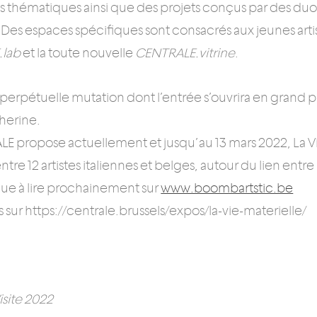
s thématiques ainsi que des projets conçus par des duos 
. Des espaces spécifiques sont consacrés aux jeunes artis
.lab
et la toute nouvelle
CENTRALE.vitrine
.
 perpétuelle mutation dont l’entrée s’ouvrira en grand 
herine.
E propose actuellement et jusqu’au 13 mars 2022, La Vi
tre 12 artistes italiennes et belges, autour du lien entre l’
ue à lire prochainement sur
www.boombartstic.be
s sur https://centrale.brussels/expos/la-vie-materielle/
isite 2022