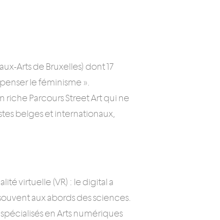
ux-Arts de Bruxelles) dont 17
epenser le féminisme ».
 riche Parcours Street Art qui ne
istes belges et internationaux,
té virtuelle (VR) : le digital a
souvent aux abords des sciences.
 spécialisés en Arts numériques