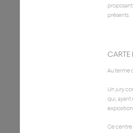
proposant 
présents.
CARTE D
Au terme de
Un jury co
qui, ayant
exposition
Ce centre 