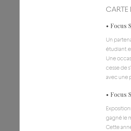
CARTE 
• Focus 
Un partena
étudiant.e
Une occasi
cesse de s’
avec une p
• Focus 
Expositions
gagné le m
Cette anné