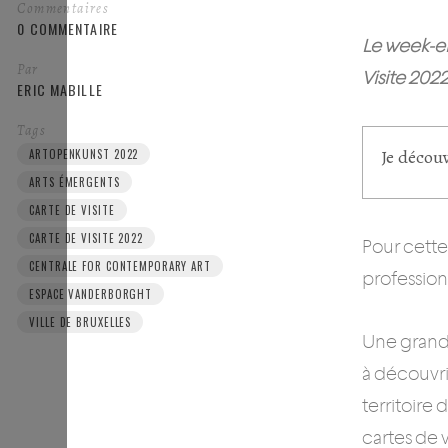
Commentaires
0 COMMENTAIRE
Le week-en
Par
Visite 20
ERIC MABILLE
Tags
Je décou
ARTOPENKUNST 2022
ARTS ÉMERGENTS
CARTE DE VISITE
CARTE DE VISITE 2022
Pour cette
CENTRALE FOR CONTEMPORARY ART
profession
ESPACE VANDERBORGHT
VILLE DE BRUXELLES
Une grande
à découvri
territoire 
cartes de v