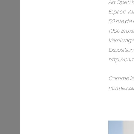
Art Open 
Espace Va
50 rue de 
1000 Bruxe
Vernissage
Exposition 
http://car
Comme les 
normes san