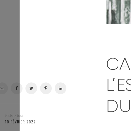
CA
L’
DU 
Published
10 FÉVRIER 2022