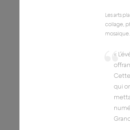
Les arts pl
collage, p
mosaïque
« L’é
offra
Cette
qui o
mettan
numér
Gran