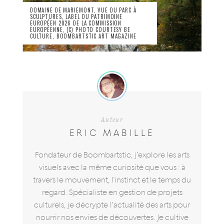
DOMAINE DE MARIEMONT, VUE DU PARC À
SCULPTURES, LABEL DU PATRIMOINE
EUROPÉEN 2026 DE LA COMMISSION
EUROPÉENNE, (C) PHOTO COURTESY BE
CULTURE, BOOMBARTSTIC ART MAGAZINE
Auteur
ERIC MABILLE
Fondateur de Boombartstic, j’explore les arts
visuels avec la même curiosité que vous : à
travers le mouvement, l'instinct et le temps du
regard. Spécialiste en gestion de projets
culturels, je décrypte l’actualité des arts pour
nourrir nos envies de découvertes. Je cultive