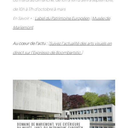
de 10h à 17h d’octobre à mars
En Savoir + :
Label du Patrimoine Européen
|
Musée de
Mariemont
Au cœur de l’actu :
[
Suivez l’actualité des arts visuels en
direct sur l’Expresso de Boombartstic.
]
DOMAINE DE MARIEMONT, VUE EXTÉRIEURE