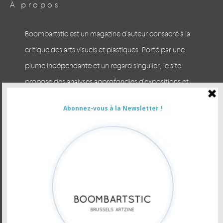
À propos
Boombartstic est un magazine d'auteur consacré à la
critique des arts visuels et plastiques. Porté par une
plume indépendante et un regard singulier, le site
propose des analyses approfondies d'expositions et
des escapades arty à Bruxelles et en Europe. Prenez le
temps du regard.
CONTACTER LA RÉDACTION
VOUS ÊTES ANNONCEUR
Newsletter