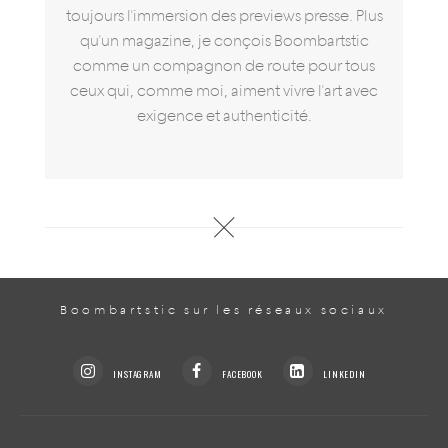
toujours l'immersion des previews presse. Plus
qu'un magazine, je conçois Boombartstic
comme un compagnon de route pour tous
ceux qui, comme moi, aiment vivre l'art avec
exigence et authenticité.
Boombartstic sur les réseaux sociaux
INSTAGRAM
FACEBOOK
LINKEDIN