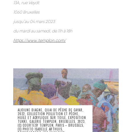
13A, rue Veydt
1060 Bruxelles
jusqu’au 04 mars 2023
du mardi au samedi, de 11h à 18h
https://www.templon.com/
ALIOUNE DIAGNE, QUAI DE PÊCHE DE CAYAR,
2022, COLLECTION POLLUTION ET PÊCHE,
HUILE ET ACRYLIQUE SUR TOILE, EXPOSITION
TUKKI, GALERIE TEMPLON, BRUXELLES, 2023,
(C) COURTESY TEMPLON, PARIS – BRUSSELS,
(C) PHOTO ISABELLE ARTHUIS,