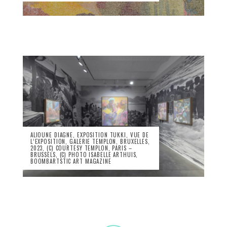
ALIOUNE DIAGNE, EXPOSITION TUKKI, VUE DE
L’EXPOSITION, GALERIE TEMPLON, BRUXELLES,
2023, (C) COURTESY TEMPLON, PARIS –
BRUSSELS, (C) PHOTO ISABELLE ARTHUIS,
BOOMBARTSTIC ART MAGAZINE