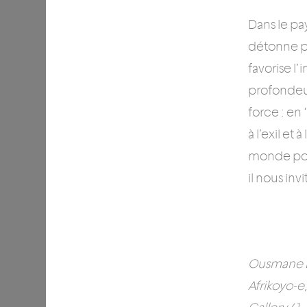
Dans le pa
détonne pa
favorise l
profondeur
force : en
à l’exil et
monde pou
il nous in
Ousmane 
Afrikoyo-e