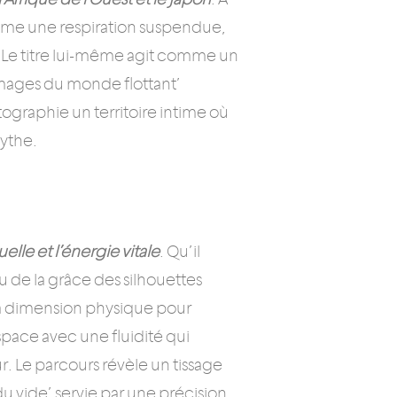
comme une respiration suspendue,
l. Le titre lui-même agit comme un
 images du monde flottant’
tographie un territoire intime où
mythe.
lle et l’énergie vitale
. Qu’il
ou de la grâce des silhouettes
 sa dimension physique pour
’espace avec une fluidité qui
. Le parcours révèle un tissage
u vide’ servie par une précision