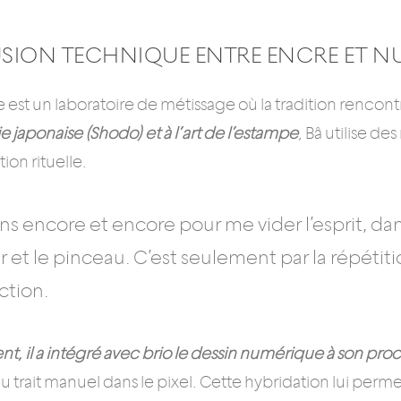
USION TECHNIQUE ENTRE ENCRE ET 
e est un laboratoire de métissage où la tradition rencon
e japonaise (Shodo) et à l’art de l’estampe
, Bâ utilise de
ion rituelle.
ins encore et encore pour me vider l’esprit, dan
r et le pinceau. C’est seulement par la répéti
ction.
 il a intégré avec brio le dessin numérique à son pro
du trait manuel dans le pixel. Cette hybridation lui per