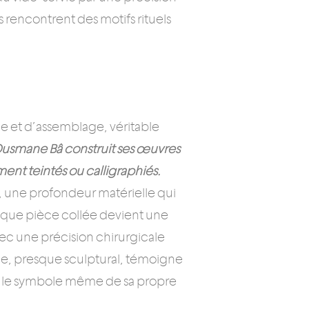
s rencontrent des motifs rituels
ge et d’assemblage, véritable
Ousmane Bâ construit ses œuvres
ent teintés ou calligraphiés.
, une profondeur matérielle qui
haque pièce collée devient une
avec une précision chirurgicale
, presque sculptural, témoigne
age le symbole même de sa propre