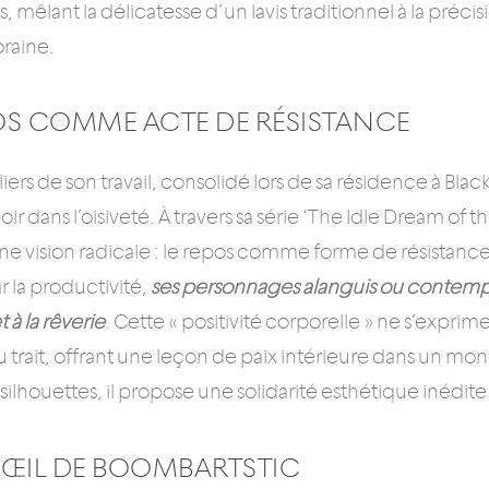
 mêlant la délicatesse d’un lavis traditionnel à la préc
raine.
OS COMME ACTE DE RÉSISTANCE
liers de son travail, consolidé lors de sa résidence à Bla
oir dans l’oisiveté. À travers sa série ‘The Idle Dream of
e vision radicale : le repos comme forme de résistanc
 la productivité,
ses personnages alanguis ou contemplat
 à la rêverie
. Cette « positivité corporelle » ne s’exprime
u trait, offrant une leçon de paix intérieure dans un mo
 silhouettes, il propose une solidarité esthétique inédite 
’ŒIL DE BOOMBARTSTIC