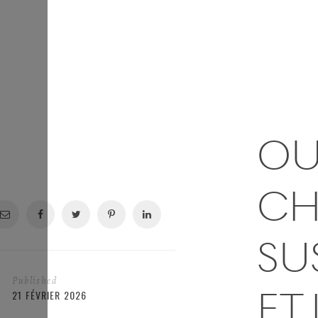
OU
CH
SU
Published
ET
21 FÉVRIER 2026