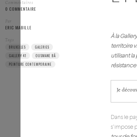
Commentaires
0 COMMENTAIRE
Par
ERIC MABILLE
À la Galler
Tags
territoire
BRUXELLES
GALERIES
utilisant 
GALLERY 41
OUSMANE BÂ
PEINTURE CONTEMPORAINE
résistance
Je décou
Dans le pa
s’impose p
tour de fo