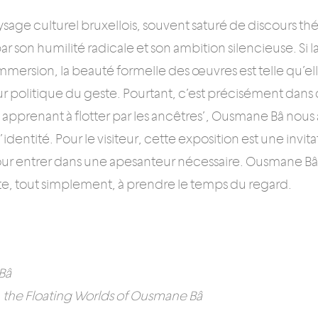
ysage culturel bruxellois, souvent saturé de discours th
r son humilité radicale et son ambition silencieuse. Si 
’immersion, la beauté formelle des œuvres est telle qu’el
 politique du geste. Pourtant, c’est précisément dans
 ‘ apprenant à flotter par les ancêtres’, Ousmane Bâ no
 à l’identité. Pour le visiteur, cette exposition est une invi
r entrer dans une apesanteur nécessaire. Ousmane Bâ 
vite, tout simplement, à prendre le temps du regard.
Bâ
, the Floating Worlds of Ousmane Bâ