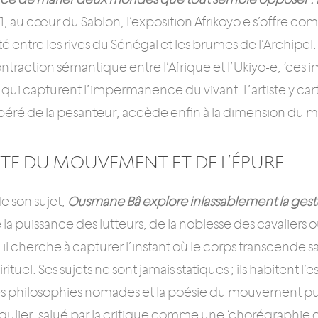
 41, au cœur du Sablon, l’exposition Afrikoyo e s’offre 
té entre les rives du Sénégal et les brumes de l’Archipe
ntraction sémantique entre l’Afrique et l’Ukiyo-e, ‘ces
 qui capturent l’impermanence du vivant. L’artiste y car
libéré de la pesanteur, accède enfin à la dimension du 
TE DU MOUVEMENT ET DE L’ÉPURE
e son sujet,
Ousmane Bâ explore inlassablement la gestue
 la puissance des lutteurs, de la noblesse des cavaliers 
 il cherche à capturer l’instant où le corps transcende
rituel. Ses sujets ne sont jamais statiques ; ils habitent l
es philosophies nomades et la poésie du mouvement pur
ngulier, salué par la critique comme une ‘chorégraphie d