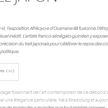
y 41, l’exposition Afrikoyo e d’Ousmane Bâ fusionne l’Afri
 visuel inédit. L’artiste franco-sénégalo-guinéen y expos
la précision du trait japonais pour célébrer le repos des
 politique.
vre
[+]
ysage foisonnant de l’art contemporain de ce début d
ar une élégance particulière. Né à Strasbourg et aujourd’
rce de marier deux mondes que tout semble opposer : l’