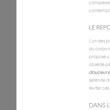
complexes,
contempo
LE REP
L’un des pi
du corps n
propose un
obsédé par
douceur et
sérénité d
léviter ces
DANS L