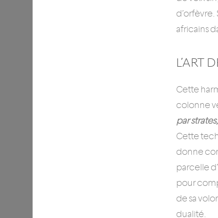
d’orfèvre.
africains 
L’ART 
Cette harm
colonne v
par strate
Cette tech
donne corp
parcelle d
pour comp
de sa volo
dualité.