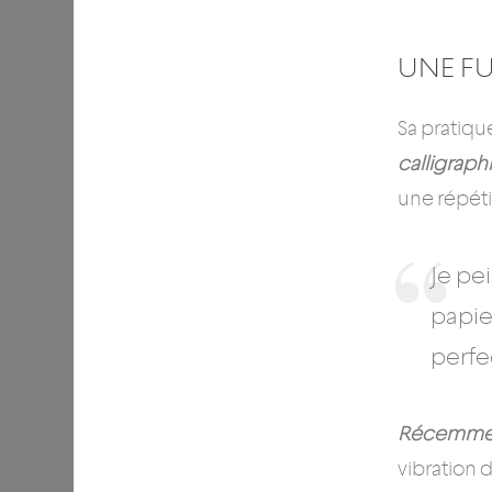
UNE F
Sa pratiqu
calligraphi
une répétit
Je pe
papie
perfe
Récemment,
vibration 