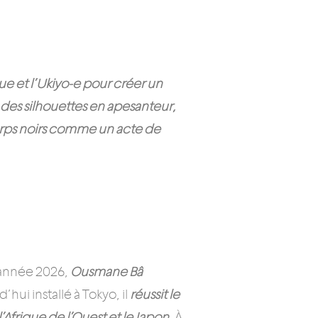
que et l’Ukiyo-e pour créer un
e des silhouettes en apesanteur,
 corps noirs comme un acte de
’année 2026,
Ousmane Bâ
hui installé à Tokyo, il
réussit le
Afrique de l’Ouest et le Japon
. À