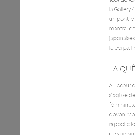
la Gallery
un pont je
mantra, co
japonaises
le corps, 
LA QUÊ
Au cœur d
s’agisse de
féminines,
devenir spi
rappelle l
de voix si