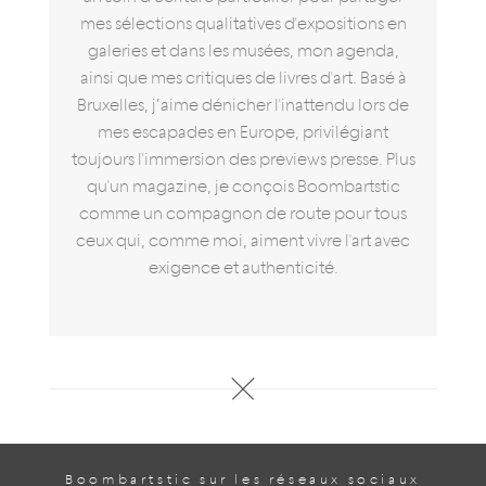
mes sélections qualitatives d'expositions en
galeries et dans les musées, mon agenda,
ainsi que mes critiques de livres d'art. Basé à
Bruxelles, j’aime dénicher l'inattendu lors de
mes escapades en Europe, privilégiant
toujours l'immersion des previews presse. Plus
qu'un magazine, je conçois Boombartstic
comme un compagnon de route pour tous
ceux qui, comme moi, aiment vivre l'art avec
exigence et authenticité.
Boombartstic sur les réseaux sociaux