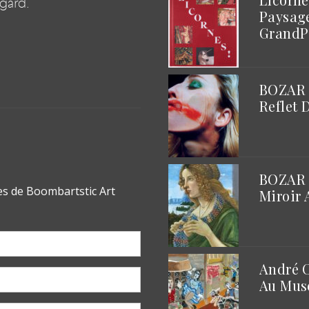
egard.
Paysage
GrandP
BOZAR |
Reflet 
BOZAR |
Miroir 
André C
Au Musé