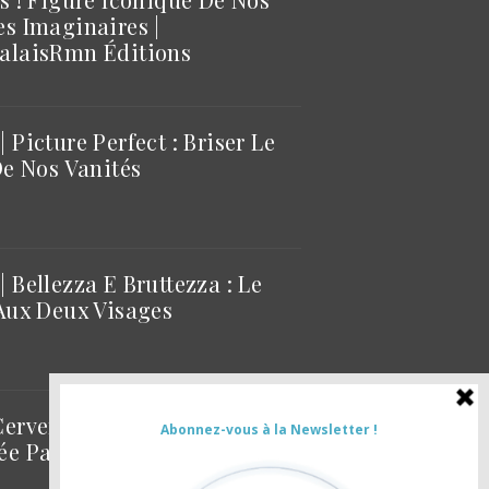
s Imaginaires |
alaisRmn Éditions
 Picture Perfect : Briser Le
De Nos Vanités
 Bellezza E Bruttezza : Le
Aux Deux Visages
ervera, L’art De La Collision,
e Paul Valéry, À Sète