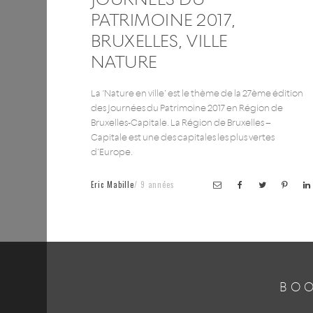
PATRIMOINE 2017,
BRUXELLES, VILLE
NATURE
La ‘Nature en ville’ est le thème de la 27ème édition
des Journées du Patrimoine 2017 en Région de
Bruxelles-Capitale. La Région de Bruxelles –
Capitale est une des capitales les plus vertes
d’Europe.
Eric Mabille
9 années
BOO