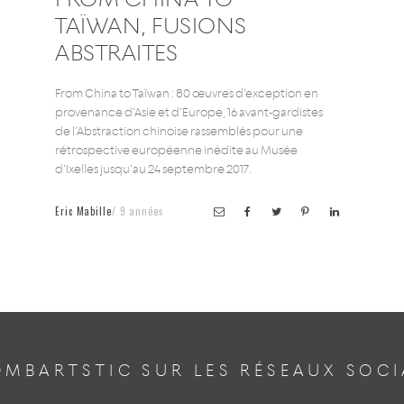
TAÏWAN, FUSIONS
ABSTRAITES
From China to Taïwan : 80 œuvres d’exception en
provenance d’Asie et d’Europe, 16 avant-gardistes
de l’Abstraction chinoise rassemblés pour une
rétrospective européenne inédite au Musée
d’Ixelles jusqu’au 24 septembre 2017.
Eric Mabille
9 années
MBARTSTIC SUR LES RÉSEAUX SOC