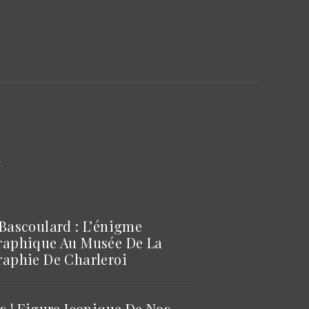
S
Bascoulard : L’énigme
raphique Au Musée De La
aphie De Charleroi
s ! Figure Iconique De Nos