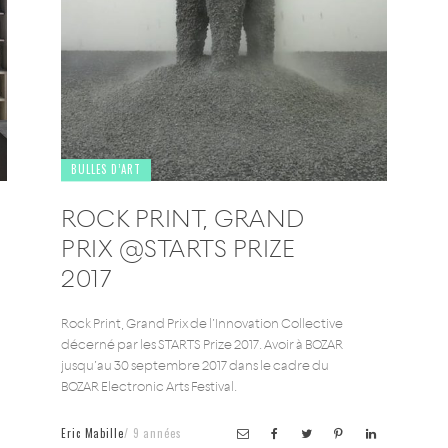
BULLES D’ART
ROCK PRINT, GRAND
PRIX @STARTS PRIZE
2017
Rock Print, Grand Prix de l’Innovation Collective
décerné par les STARTS Prize 2017. Avoir à BOZAR
jusqu’au 30 septembre 2017 dans le cadre du
BOZAR Electronic Arts Festival.
Eric Mabille
9 années