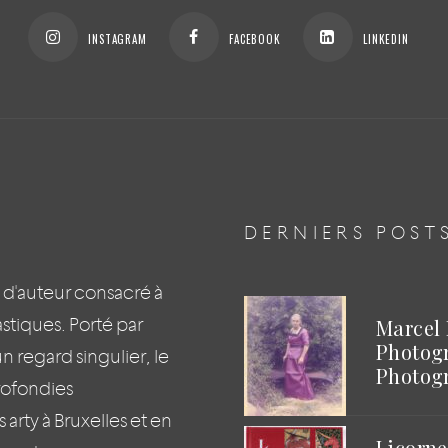
INSTAGRAM
FACEBOOK
LINKEDIN
DERNIERS POST
 d'auteur consacré à
lastiques. Porté par
Marcel 
Photog
regard singulier, le
Photogr
rofondies
arty à Bruxelles et en
Licorne